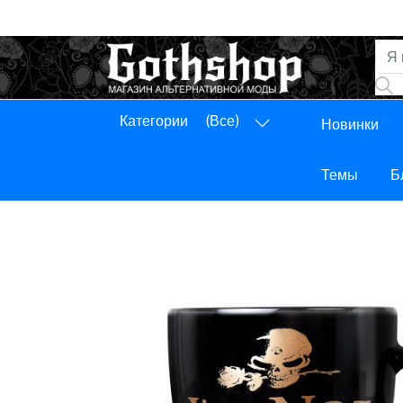
Категории
(Все)
Новинки
Панель управления
Выход
Темы
Б