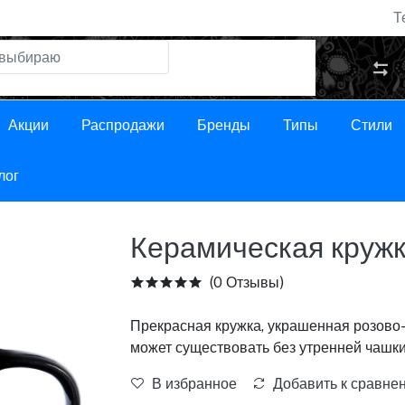
Т
Акции
Распродажи
Бренды
Типы
Стили
лог
Керамическая кружка
(0 Отзывы)
Прекрасная кружка, украшенная розово-
может существовать без утренней чашки
В избранное
Добавить к сравне