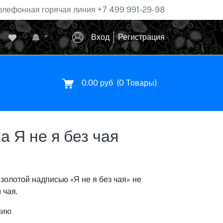
елефонная горячая линия
+7 499 991-29-98
Вход
Регистрация
0.00 руб
(
0
Товары)
 Я не я без чая
золотой надписью «Я не я без чая» не
 чая.
нию