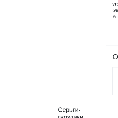
ут
бл
Ус
О
Серьги-
гвоздики