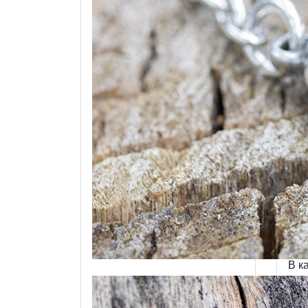
«
Ч
э
м
к
т
В к
жив
быт