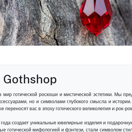
Новинки
Read Full Blog
н Gothshop
в мир готической роскоши и мистической эстетики. Мы пр
ксессуарами, но и символами глубокого смысла и истории.
е переносят вас в эпоху готического великолепия и рок-ро
7 года создает уникальные ювелирные изделия и подарочну
ные готической мифологией и фэнтези, стали символом стил