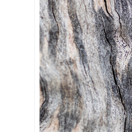
сло
выр
взг
или
Осо
кол
Чер
про
тон
глу
эмо
мра
эле
неп
May 
Нови
Rea