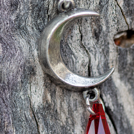
в. Иногда мы
Пусть «Слеза
ажаем это через
Охотника» станет
ляд, поступки
вашим
... украшения.
напоминанием о
бенно такие, как
том, кем вы
ье "Сердце
являетесь — и кем
ноты" — не
ещё можете стать.
сто аксессуар, а
Символ луны —
кий символ
ваш компас. Символ
бокой
крови — ваша
циональности,
решимость. И
чной
вместе они ведут
гантности и
вас туда, где
окорной души.
начинается
настоящее
20, 2025
путешествие — к
нки
себе.
d Full Blog
May 19, 2025