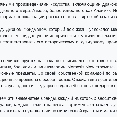
ичными произведениями искусства, включающими драконо
одземного мира, Амзера, более известного как Алхимик. 
формах реинкарнации, рассказывается в ярких образах и с
оду Джоном Фридманом, который всю жизнь увлекался миф
ачественной, доступной исторической и магически темати
ы соответствовать его историческому и культурному про
 специализируется на создании оригинальных оптовых това
ками, брендами и лицензиарами, Nemesis Now стремится с
ионные предметы. Со своей собственной командой по ра
ционные предметы с особенностью. Отмечая два десятиле
 статуса одного из ведущих создателей оптовых подарков в
аем эти знаменитые бренды, каждый из которых вносит св
уаров, каждый элемент нашего ассортимента отражает глуб
ться к нам в путешествии по миру темной красоты и магии 