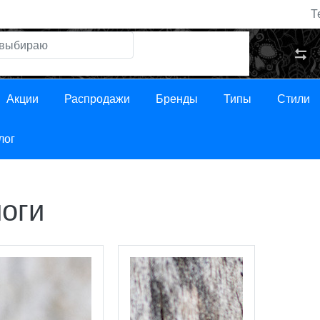
Т
Акции
Распродажи
Бренды
Типы
Стили
лог
оги