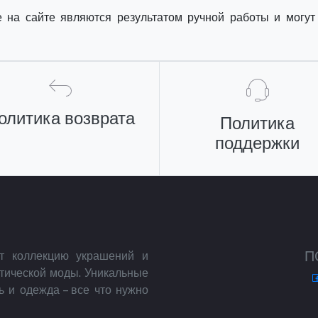
а сайте являются результатом ручной работы и могут 
олитика возврата
Политика
поддержки
П
ет коллекцию украшений и
отической моды. Уникальные
ь и одежда – все что нужно