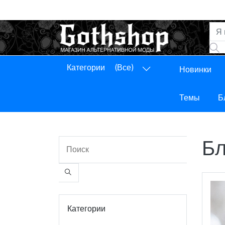
Категории
(Все)
Новинки
Панель управления
Выход
Темы
Б
Бл
Категории