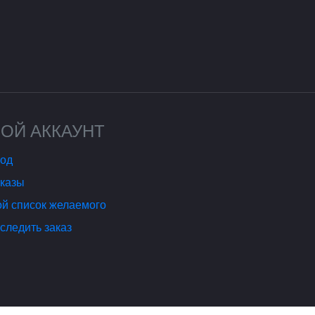
ОЙ АККАУНТ
од
казы
й список желаемого
следить заказ