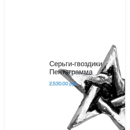
Серьги-гвоздики
Пентаграмма
2,530.00 руб