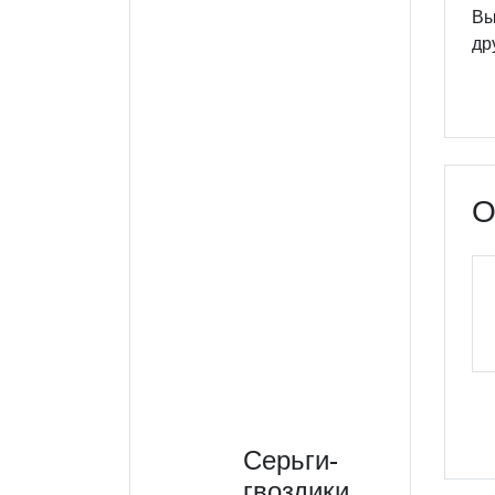
Вы
др
О
Серьги-
гвоздики