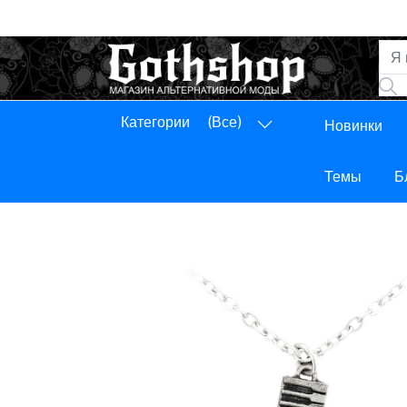
Категории
(Все)
Новинки
Панель управления
Выход
Темы
Б