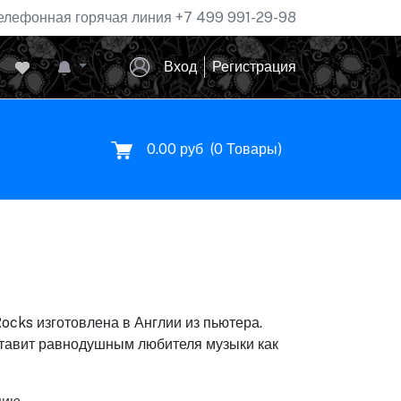
елефонная горячая линия
+7 499 991-29-98
Вход
Регистрация
0.00 руб
(
0
Товары)
cks изготовлена в Англии из пьютера.
тавит равнодушным любителя музыки как