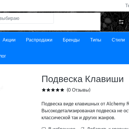
Т
Акции
Распродажи
Бренды
Типы
Стили
лог
Подвеска Клавиши
(0 Отзывы)
Подвеска виде клавишных от Alchemy Ro
Высокодетализированая подвеска не ос
классической так и других жанров.