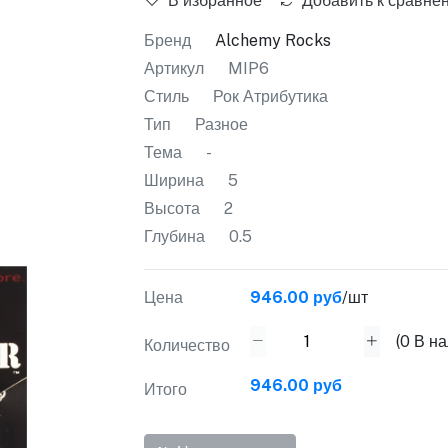
В избранное
Добавить к сравне
Бренд
Alchemy Rocks
Артикул
MIP6
Стиль
Рок Атрибутика
Тип
Разное
Тема
-
Ширина
5
Высота
2
Глубина
0.5
Цена
946.00 руб
/шт
(
0
В на
Количество
946.00 руб
Итого