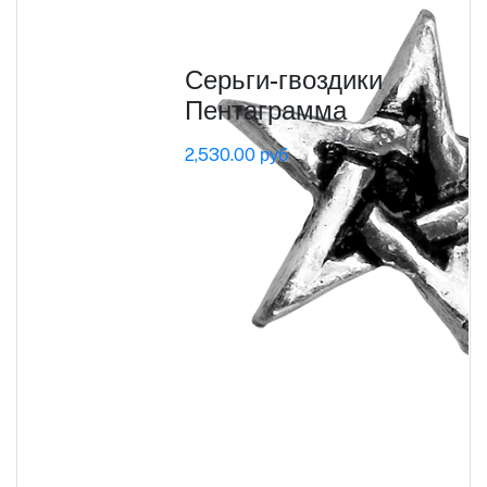
Серьги-гвоздики
Пентаграмма
2,530.00 руб