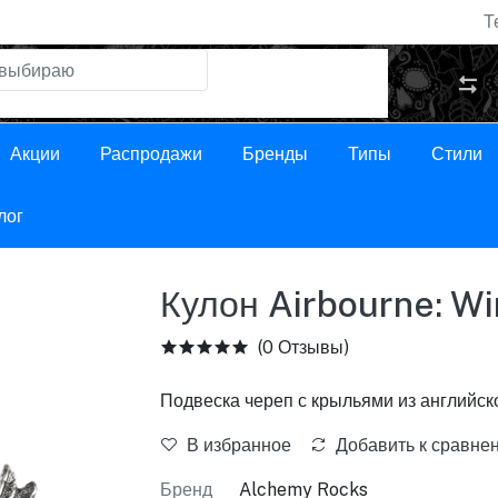
Т
Акции
Распродажи
Бренды
Типы
Стили
лог
Кулон Airbourne: Wi
(0 Отзывы)
Подвеска череп с крыльями из английск
В избранное
Добавить к сравне
Бренд
Alchemy Rocks