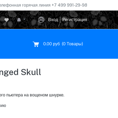
елефонная горячая линия
+7 499 991-29-98
Вход
Регистрация
0.00 руб
(
0
Товары)
nged Skull
ого пьютера на вощеном шнурке.
нию