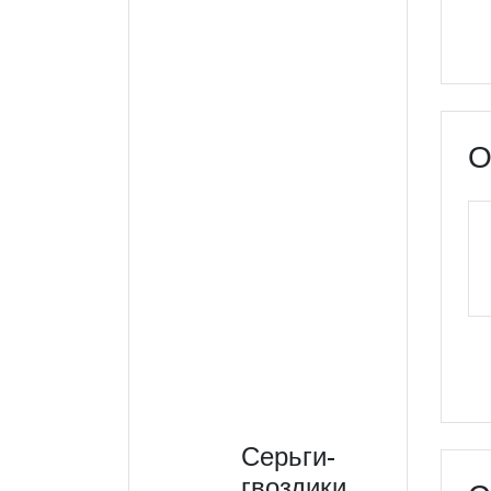
О
Серьги-
гвоздики