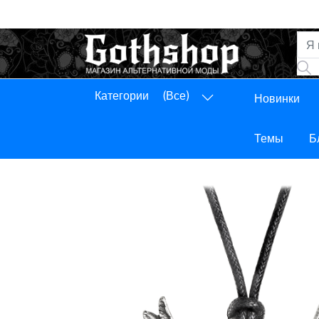
Категории
(Все)
Новинки
Панель управления
Выход
Темы
Б