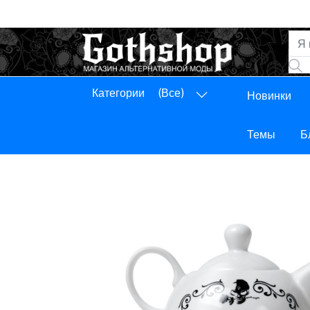
Категории
(Все)
Новинки
Панель управления
Выход
Темы
Б