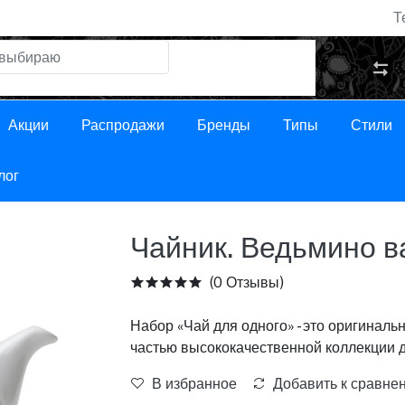
Т
Акции
Распродажи
Бренды
Типы
Стили
лог
Чайник. Ведьмино в
(0 Отзывы)
Набор «Чай для одного» - это оригиналь
частью высококачественной коллекции д
В избранное
Добавить к сравне