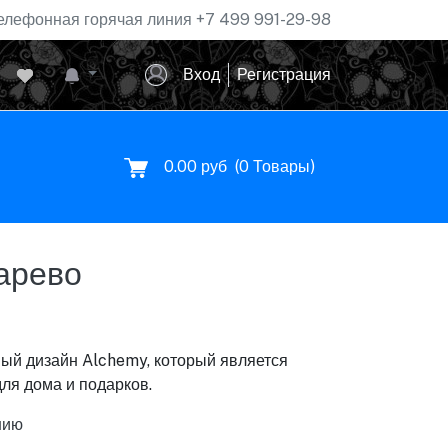
елефонная горячая линия
+7 499 991-29-98
Вход
Регистрация
0.00 руб
(
0
Товары)
арево
ный дизайн Alchemy, который является
ля дома и подарков.
нию