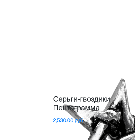
Серьги-гвоздики
Пентаграмма
2,530.00 руб