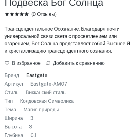
Подвеска Бог Солнца
(0 Отзывы)
Трансцендентальное Осознание. Благодаря почти
универсальной связи света с просветлением или
озарением, Бог Солнца представляет собой Высшее Я
и кристаллизацию трансцендентного сознания.
В избранное
Добавить к сравнению
Бренд
Eastgate
Артикул
Eastgate-AM07
Стиль
Викканский стиль
Тип
Колдовская Символика
Тема
Магия природы
Ширина
3
Высота
3
Глубина
0.1