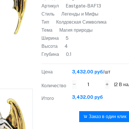
Артикул
Eastgate-BAF13
Стиль
Легенды и Мифы
Тип
Колдовская Символика
Тема
Магия природы
Ширина
5
Высота
4
Глубина
0.1
Цена
3,432.00 руб
/шт
(
2
В на
Количество
3,432.00 руб
Итого
В корзину
Заказ в один клик