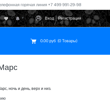
елефонная горячая линия
+7 499 991-29-98
Вход
Регистрация
0.00 руб
(
0
Товары)
 Марс
с, ночь и день, верх и низ.
нию