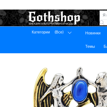
Категории
(Все)
Новинки
Панель управления
Выход
Темы
Б