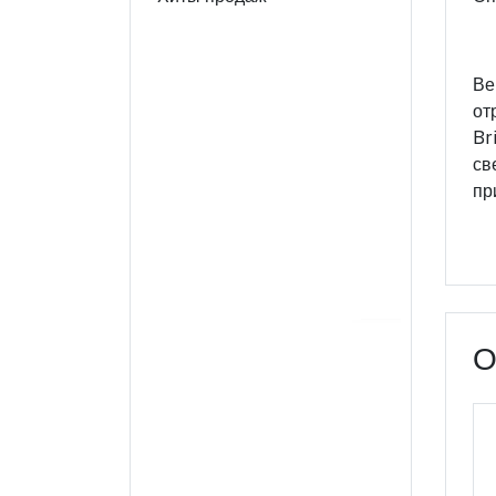
Ве
от
Br
св
пр
О