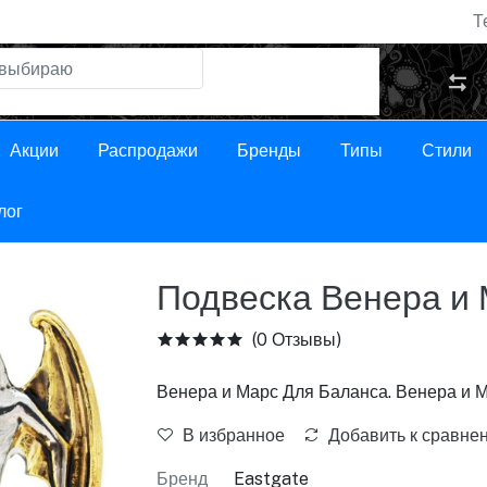
Т
Акции
Распродажи
Бренды
Типы
Стили
лог
Подвеска Венера и
(0 Отзывы)
Венера и Марс Для Баланса. Венера и Мар
В избранное
Добавить к сравне
Бренд
Eastgate