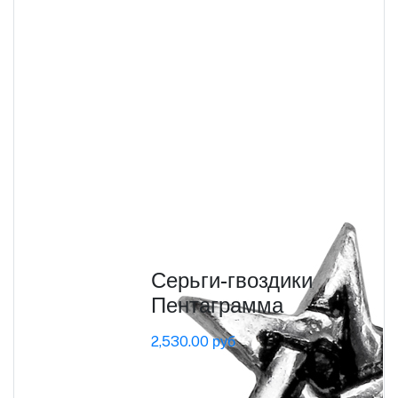
Серьги-гвоздики
Пентаграмма
2,530.00 руб