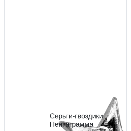
Серьги-гвоздики
Пентаграмма