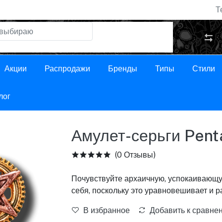
Т
Акции
Распродажи
Бренды
Типы
Стили
лог
Амулет-серьги Pent
(0 Отзывы)
Почувствуйте архаичную, успокаивающую
себя, поскольку это уравновешивает и 
В избранное
Добавить к сравне