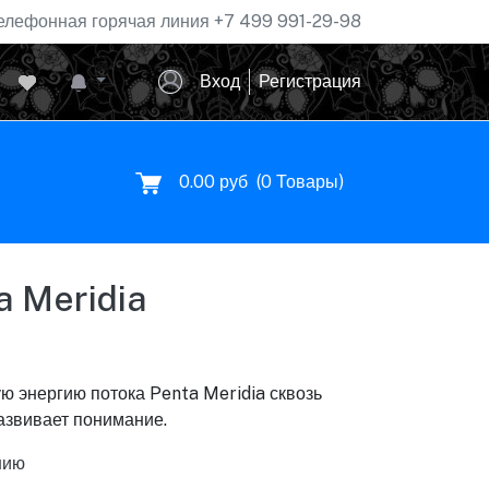
елефонная горячая линия
+7 499 991-29-98
Вход
Регистрация
0.00 руб
(
0
Товары)
a Meridia
 энергию потока Penta Meridia сквозь
развивает понимание.
нию