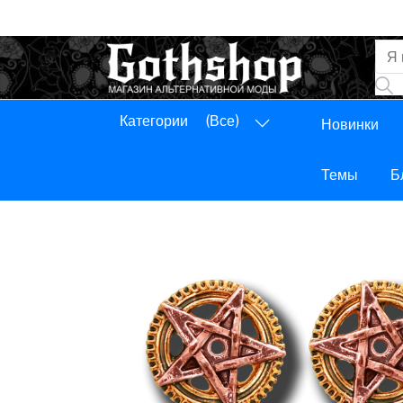
Категории
(Все)
Новинки
Панель управления
Выход
Темы
Б