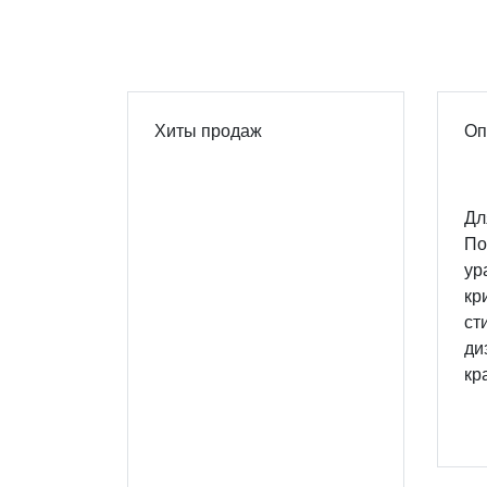
Хиты продаж
Оп
Дл
По
ур
кр
ст
ди
кр