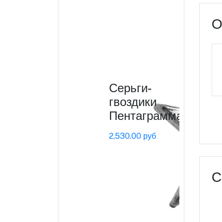
О
Серьги-
гвоздики
Пентаграмма
2,530.00 руб
С