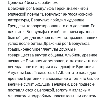
Цепочка 45см с карабином.
Драконий рог Беовульфа Герой знаменитой
эпической поэмы "Беовульф" англосаксонской
литературы, Беовульф победил чудовище
Гренделя, терроризировавшего его деревню. Рог
для питья Беовульфа с изображением дракона
был общим для воинов племени, праздновавших
успех после битвы. Драконий рог Беовульфа
традиционно укрепляет узы дружбы и
товарищества внутри общины. Альбион, древнее
название Британских островов, стал означать все
легендарное в истории и ландшафте Британии.
Амулеты Lost Treasures of Albion - это наследие
древней Британии, напоминание о том, что былое
величие сулит будущим величием. Все подвески
поставляются с цепочкой, золотым атласным
мешочком и подробным пояснительным листком.