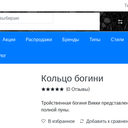
Т
Акции
Распродажи
Бренды
Типы
Стили
лог
Кольцо богини
(0 Отзывы)
Тройственная богиня Викки представле
полной луны.
В избранное
Добавить к сравне