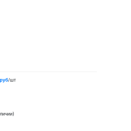
 руб
/шт
личии)