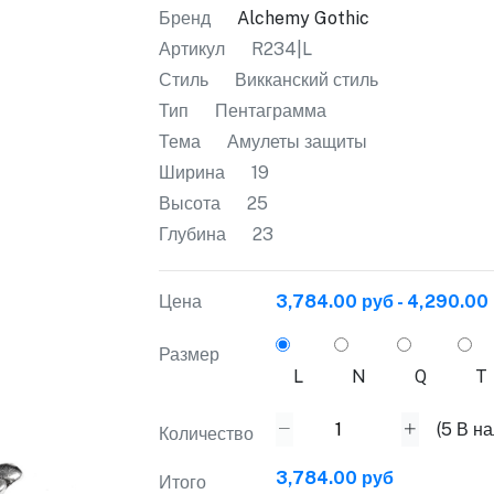
Бренд
Alchemy Gothic
Артикул
R234|L
Стиль
Викканский стиль
Тип
Пентаграмма
Тема
Амулеты защиты
Ширина
19
Высота
25
Глубина
23
Цена
3,784.00 руб - 4,290.00
Размер
L
N
Q
T
(
5
В на
Количество
3,784.00 руб
Итого