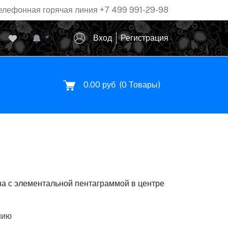
елефонная горячая линия
+7 499 991-29-98
Вход
Регистрация
0.00 руб
(
0
Товары)
на с элементальной пентаграммой в центре
нию