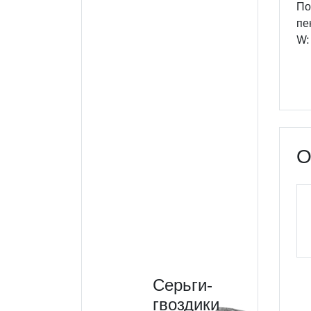
По
пе
W:
О
Серьги-
гвоздики