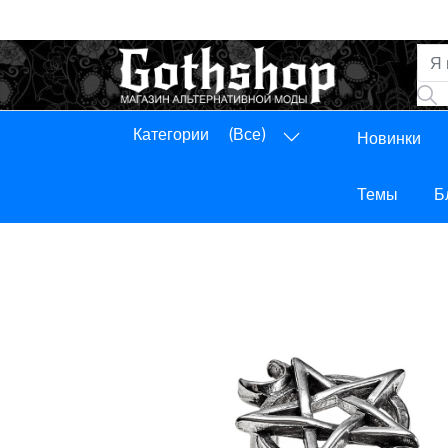
Категории
(Все)
Новинки
Панель управления
Выход
Темы
Б