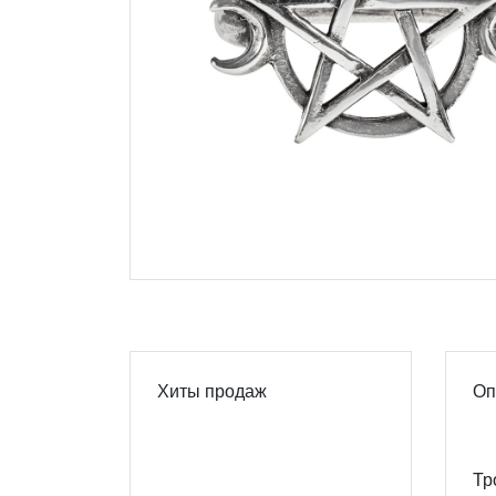
Хиты продаж
Оп
Тр