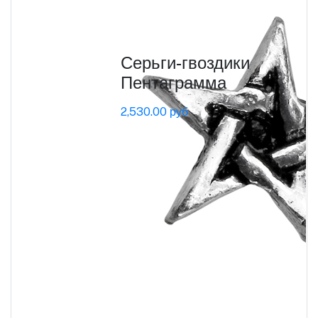
Серьги-гвоздики
Пентаграмма
2,530.00 руб