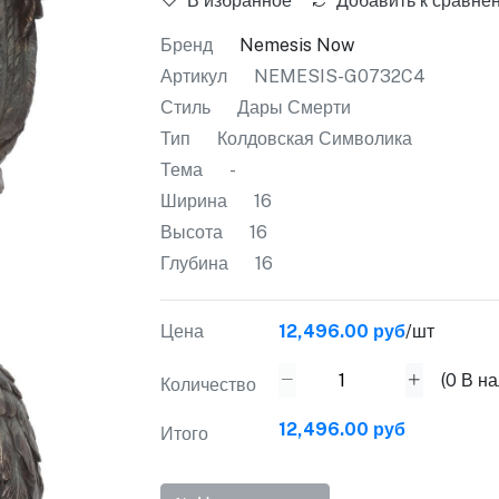
В избранное
Добавить к сравне
Бренд
Nemesis Now
Артикул
NEMESIS-G0732C4
Стиль
Дары Смерти
Тип
Колдовская Символика
Тема
-
Ширина
16
Высота
16
Глубина
16
Цена
12,496.00 руб
/шт
(
0
В на
Количество
12,496.00 руб
Итого