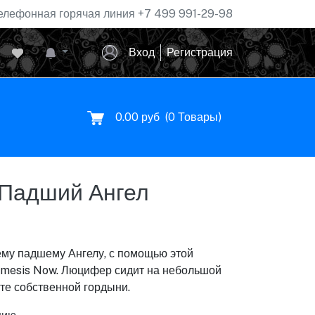
елефонная горячая линия
+7 499 991-29-98
Вход
Регистрация
0.00 руб
(
0
Товары)
Падший Ангел
му падшему Ангелу, с помощью этой
Nemesis Now. Люцифер сидит на небольшой
те собственной гордыни.