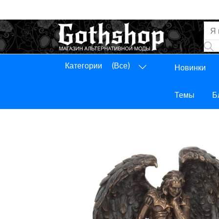
Категории
(Все)
Новинки
Панель управления
Выход
Темы
Б