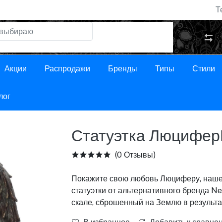
Т
Акции
Распродажи
Бренды
Типы
Стили
лог
Статуэтка Люцифер
(0 Отзывы)
Покажите свою любовь Люциферу, наше
статуэтки от альтернативного бренда 
скале, сброшенный на Землю в результа