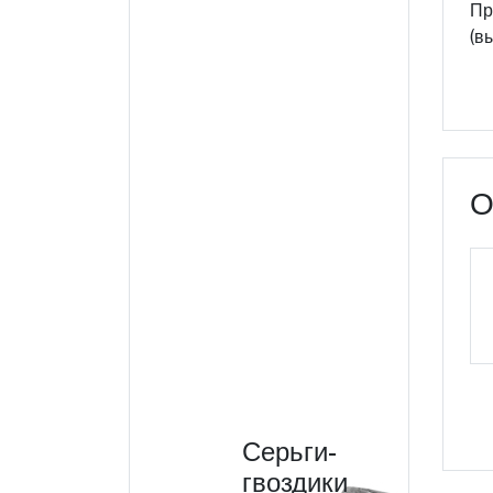
Пр
(в
О
Серьги-
гвоздики