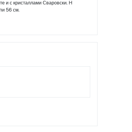
е и с кристаллами Сваровски. H
пи 56 см.
Оцените этот продукт