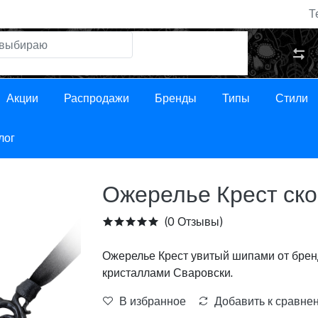
Т
Акции
Распродажи
Бренды
Типы
Стили
лог
Ожерелье Крест ск
(0 Отзывы)
Ожерелье Крест увитый шипами от бренд
кристаллами Сваровски.
В избранное
Добавить к сравне