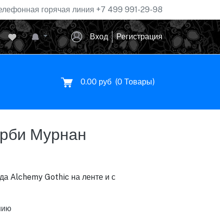
елефонная горячая линия
+7 499 991-29-98
Вход
Регистрация
0.00 руб
(
0
Товары)
орби Мурнан
а Alchemy Gothic на ленте и с
нию