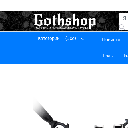
Категории
(Все)
Новинки
Панель управления
Выход
Темы
Б