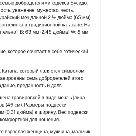
 семью добродетелями кодекса Бусидо,
ость, уважение, мужество, честь,
урайский меч длиной 2 ½ дюйма (65 мм)
он клинка в традиционной катакане. На
тельно): В: 63 мм (2,48 дюйма) W: 8 мм
ие, которое сочетает в себе готический
 Катана, который является символом
гравированы семь добродетелей этого
адание, преданность и долг.
шена гравировкой в виде меча. Длина
мов (46 см). Размеры подвески
м (0,31 дюйма) в ширину. Вес подвески
 и комфортной для ношения.
 то взрослая женщина, мужчина, мальчик