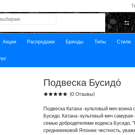
Т
Акции
Распродажи
Бренды
Типы
Стили
лог
Подвеска Бусидо́
(0 Отзывы)
Подвеска Катана - культовый меч воина 
Бусидо. Катана - культовый меч самурая
семью добродетелями кодекса Бусидо, "П
средневековой Японии: честность, уваже