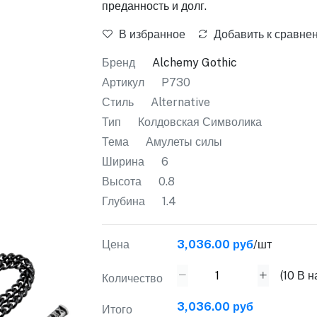
преданность и долг.
В избранное
Добавить к сравне
Бренд
Alchemy Gothic
Артикул
P730
Стиль
Alternative
Тип
Колдовская Символика
Тема
Амулеты силы
Ширина
6
Высота
0.8
Глубина
1.4
Цена
3,036.00 руб
/шт
(
10
В н
Количество
3,036.00 руб
Итого