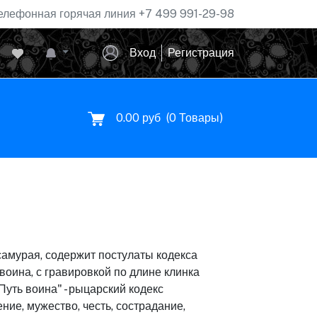
елефонная горячая линия
+7 499 991-29-98
Вход
Регистрация
0.00 руб
(
0
Товары)
самурая, содержит постулаты кодекса
-воина, с гравировкой по длине клинка
уть воина" - рыцарский кодекс
ние, мужество, честь, сострадание,