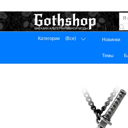
Категории
(Все)
Новинки
Панель управления
Выход
Темы
Б