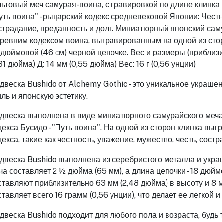
льтовый меч самурая-воина, с гравировкой по длине клинка
уть воина" - рыцарский кодекс средневековой Японии: Честн
страдание, преданность и долг. Миниатюрный японский сам
древним кодексом воина, выгравированным на одной из стор
-дюймовой (46 см) черной цепочке. Вес и размеры (приблизи
,31 дюйма) Д: 14 мм (0,55 дюйма) Вес: 16 г (0,56 унции)
двеска Bushido от Alchemy Gothic - это уникальное украшен
иль и японскую эстетику.
двеска выполнена в виде миниатюрного самурайского меча
декса Бусидо - "Путь воина". На одной из сторон клинка вы
декса, такие как честность, уважение, мужество, честь, состр
двеска Bushido выполнена из серебристого металла и укра
ча составляет 2 ½ дюйма (65 мм), а длина цепочки - 18 дюй
ставляют приблизительно 63 мм (2,48 дюйма) в высоту и 8 м
ставляет всего 16 грамм (0,56 унции), что делает ее легкой
двеска Bushido подходит для любого пола и возраста, будь