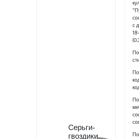
ку
"П
со
с 
18
(0
По
ст
По
ко
ко
По
ме
со
со
Серьги-
гвоздики
По