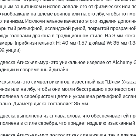
щным защитником и использовали его от физических или п
о изображали на шлеме воинов или на его лбу, чтобы тот м
отивникам. Исключительное качество этого изделия дополн
крытый рельефной, исландской руной, покрытой прозрачно
жду головами дракона в традиционном стиле. На 3 мм кожан
змеры (приблизительно): H: 40 мм (1,57 дюйма) W: 35 мм (1,3
,92 унции)
двеска Агисхьяльмур - это уникальное изделие от Alchemy G
адиции и современный дизайн.
исхьяльм - это символ викингов, известный как "Шлем Ужас
инов или на лбу, чтобы они могли бесстрашно противостоя
полнена в серебристом цвете и украшена рельефной ислан
алью. Диаметр диска составляет 35 мм.
двеска выполнена из сплава олова, что обеспечивает ей пр
полнена в стиле серебра, что придает изделию изысканный 
двеска Агисхьяльмур подходит как для мужчин, так и для же