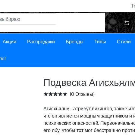
Т
Акции
Распродажи
Бренды
Типы
Стили
лог
Подвеска Агисхьял
(0 Отзывы)
Агисхьяльм – атрибут викингов, также и
что он является мощным защитником и и
психических опасностей. Первоначальн
его лбу, чтобы тот мог бесстрашно про