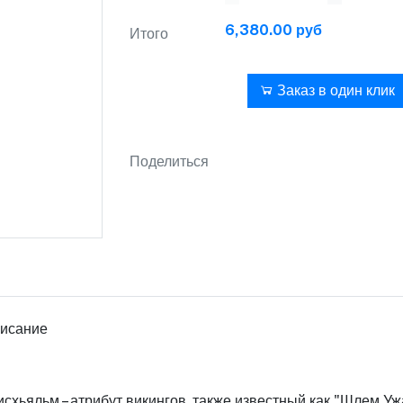
6,380.00 руб
Итого
В корзину
Заказ в один клик
Поделиться
исание
исхьяльм – атрибут викингов, также известный как "Шлем Уж