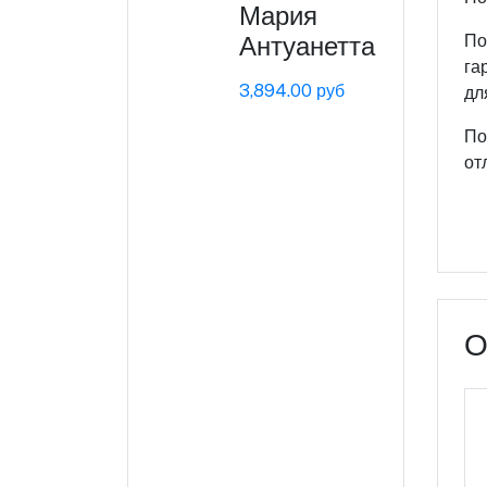
Мария
Антуанетта
По
га
3,894.00 руб
дл
По
от
О