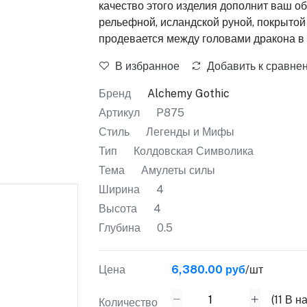
качество этого изделия дополнит ваш о
рельефной, исландской руной, покрыто
продевается между головами дракона в
В избранное
Добавить к сравне
Бренд
Alchemy Gothic
Артикул
P875
Стиль
Легенды и Мифы
Тип
Колдовская Символика
Тема
Амулеты силы
Ширина
4
Высота
4
Глубина
0.5
Цена
6,380.00 руб
/шт
(
11
В на
Количество