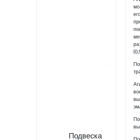
мо
ег
пр
по
ме
ра
(0
По
тр
Аг
во
вы
эм
По
вы
Подвеска
По