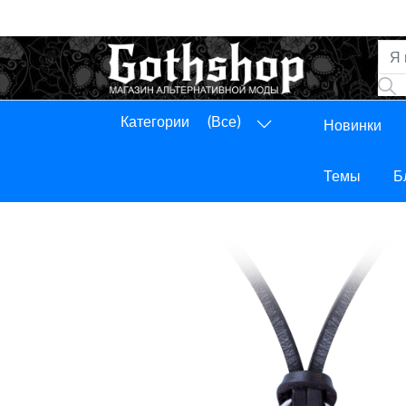
Категории
(Все)
Новинки
Панель управления
Выход
Темы
Б