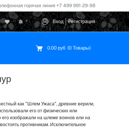
елефонная горячая линия
+7 499 991-29-98
Вход
Регистрация
0.00 руб
(
0
Товары)
мур
звестный как "Шлем Ужаса", древние верили,
спользовали его от физических или
о его изображали на шлеме воинов или на
тивостоять противникам. Исключительное