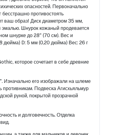
сихических опасностей. Первоначально
ог бесстрашно противостоять
ит ваш образ! Диск диаметром 35 мм,
й эмалью. Шнурок кожаный продевается
ом шнурке до 28" (70 см). Вес и
8 дюйма) D: 5 мм (0,20 дюйма) Вес: 26 г
othic, которое сочетает в себе древние
а". Изначально его изображали на шлеме
ть противникам. Подвеска Агисхьяльмур
дской руной, покрытой прозрачной
очность и долговечность. Отделка
вид.
нщин, а также для мальчиков и девочек.