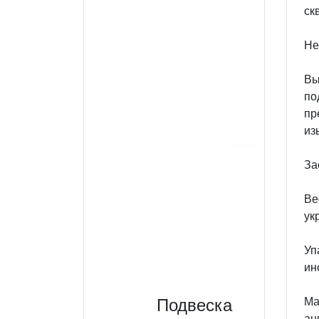
ск
Не
Вы
по
пр
из
За
Ве
ук
Уп
ин
Подвеска
Ма
ан