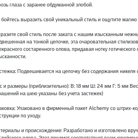
возь глаза с заранее обдуманной злобой.
 бойтесь выразить свой уникальный стиль и ощутите магию 
разите свой стиль после заката с нашим изысканным нежн
двешенная на тонкой цепочке, эта очаровательная стилизов
екрасного состаренного олова, придавая нотку готического
ысканности.
стежка: Подвешивается на цепочку без содержания никеля 
с и размеры (приблизительно): В: 18 мм Ш: 24 мм Г: 5 мм Ве
рашений на шею указаны без учета застежек)
аковка: Упаковано в фирменный пакет Alchemy со штрих-ко
струкции по уходу.
териалы и происхождение: Разработано и изготовлено вруч
глийского олова. Этот предмет соответствует всем ювелир