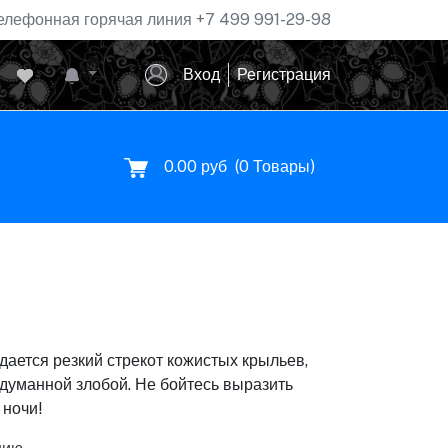
елефонная горячая линия
+7 499 991-29-98
Вход
Регистрация
0.00 руб
(
0
Товары)
дается резкий стрекот кожистых крыльев,
бдуманной злобой. Не бойтесь выразить
 ночи!