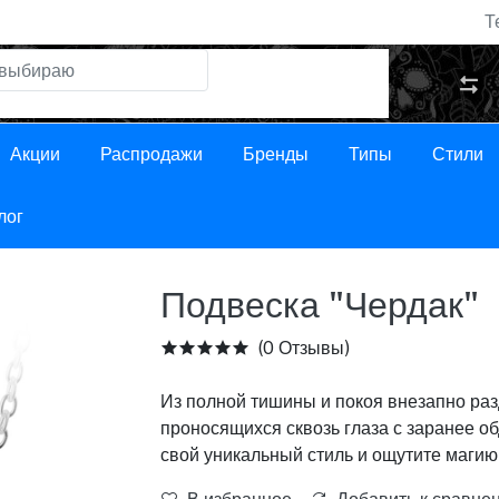
Т
Акции
Распродажи
Бренды
Типы
Стили
лог
Подвеска "Чердак"
(0 Отзывы)
Из полной тишины и покоя внезапно раз
проносящихся сквозь глаза с заранее о
свой уникальный стиль и ощутите магию