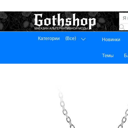
Категории
(Все)
Новинки
Панель управления
Выход
Темы
Б