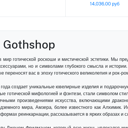
14,036.00 руб
н Gothshop
в мир готической роскоши и мистической эстетики. Мы пр
ксессуарами, но и символами глубокого смысла и истории.
е переносят вас в эпоху готического великолепия и рок-ро
7 года создает уникальные ювелирные изделия и подарочну
ные готической мифологией и фэнтези, стали символом стил
ичными произведениями искусства, включающими драконо
одземного мира, Амзера, более известного как Алхимик. 
формах реинкарнации, рассказывается в ярких образах и с
оду Джоном Фридманом, который всю жизнь увлекался миф