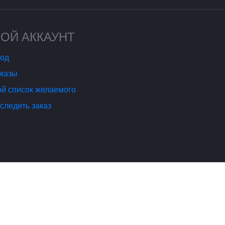
ОЙ АККАУНТ
од
казы
й список желаемого
следить заказ