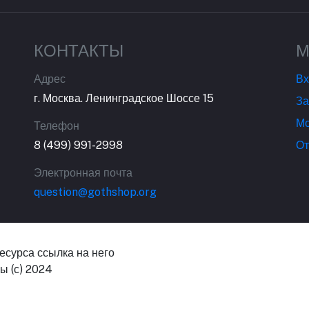
КОНТАКТЫ
М
Адрес
Вх
г. Москва. Ленинградское Шоссе 15
За
Мо
Телефон
8 (499) 991-2998
От
Электронная почта
question@gothshop.org
есурса ссылка на него
ы (с) 2024