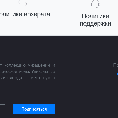
олитика возврата
Политика
поддержки
П
ет коллекцию украшений и
отической моды. Уникальные
ь и одежда – все что нужно
Подписаться