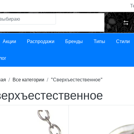
Т
Акции
Распродажи
Бренды
Типы
Стили
лог
ная
Все категории
"Сверхъестественное"
ерхъестественное