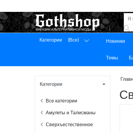
Категории
(Все)
Новинки
Панель управления
Выход
Темы
Б
Глав
Категории
Св
Все категории
Амулеты и Талисманы
Сверхъестественное