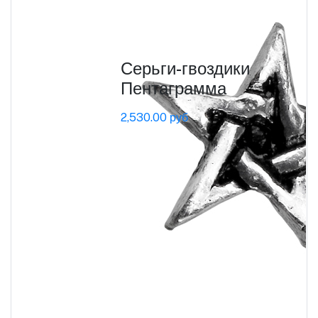
Серьги-гвоздики
Пентаграмма
2,530.00 руб