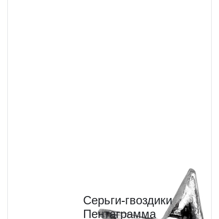
Серьги-гвоздики
Пентаграмма