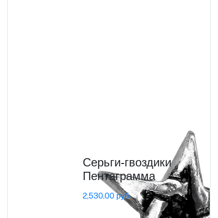
Серьги-гвоздики
Пентаграмма
2,530.00 руб