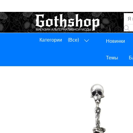
Категории
(Все)
Новинки
Панель управления
Выход
Темы
Б