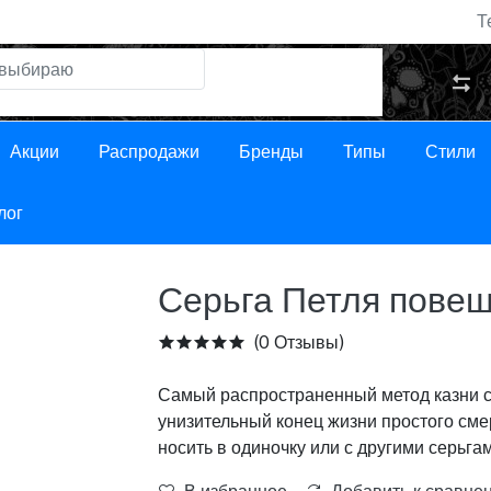
Т
Акции
Распродажи
Бренды
Типы
Стили
лог
Серьга Петля пове
(0 Отзывы)
Самый распространенный метод казни с
унизительный конец жизни простого сме
носить в одиночку или с другими серьгам