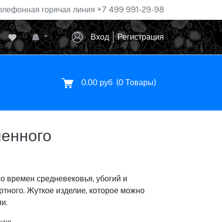
елефонная горячая линия
+7 499 991-29-98
Вход
Регистрация
0.00 руб
(
0
Товары)
шенного
о времен средневековья, убогий и
ртного. Жуткое изделие, которое можно
и.