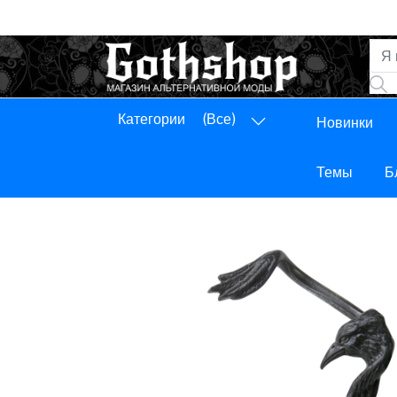
Категории
(Все)
Новинки
Панель управления
Выход
Темы
Б