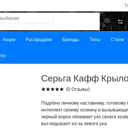
Т
Акции
Распродажи
Бренды
Типы
Стили
лог
Серьга Кафф Крыло
(0 Отзывы)
Подобно личному наставнику, готовому
интеллект своему хозяину и вызывающе
черный ворон обнимает ухо своего хозя
выглядывают из-за левого уха.