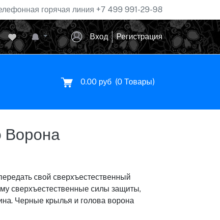
елефонная горячая линия
+7 499 991-29-98
Вход
Регистрация
0.00 руб
(
0
Товары)
 Ворона
 передать свой сверхъестественный
му сверхъестественные силы защиты,
ина. Черные крылья и голова ворона