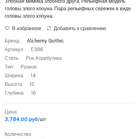
Злобная мимика злобного друга. Рельефная модель
головы злого клоуна. Пара рельефных сережек в виде
головы злого клоуна.
В избранное
Добавить к сравнению
Бренд
Alchemy Gothic
Артикул
E386
Стиль
Рок Атрибутика
Тип
Разное
Ширина
14
Высота
15
Глубина
16
Цена
3,784.00 руб
/шт
Количество