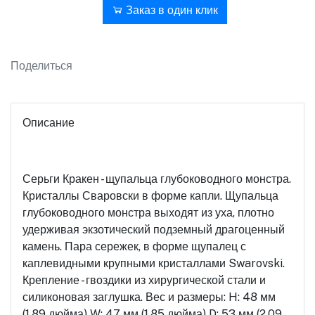
В корзину
Заказ в один клик
Поделиться
Описание
Серьги Кракен - щупальца глубоководного монстра.
Кристаллы Сваровски в форме капли. Щупальца
глубоководного монстра выходят из уха, плотно
удерживая экзотический подземный драгоценный
камень. Пара сережек, в форме щупалец с
каплевидными крупными кристаллами Swarovski.
Крепление - гвоздики из хирургической стали и
силиконовая заглушка. Вес и размеры: H: 48 мм
(1,89 дюйма) W: 47 мм (1,85 дюйма) D: 53 мм (2,09