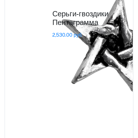
Серьги-гвоздики
Пентаграмма
2,530.00 руб