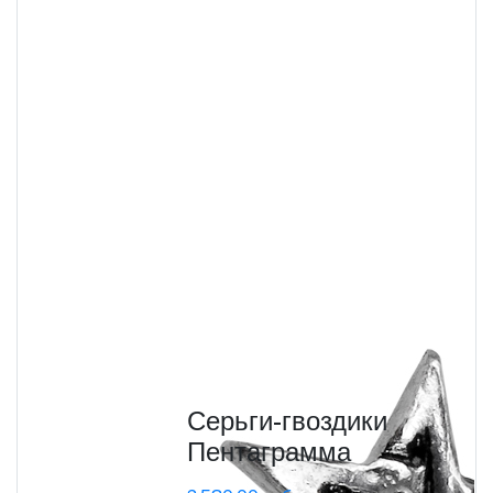
Серьги-гвоздики
Пентаграмма