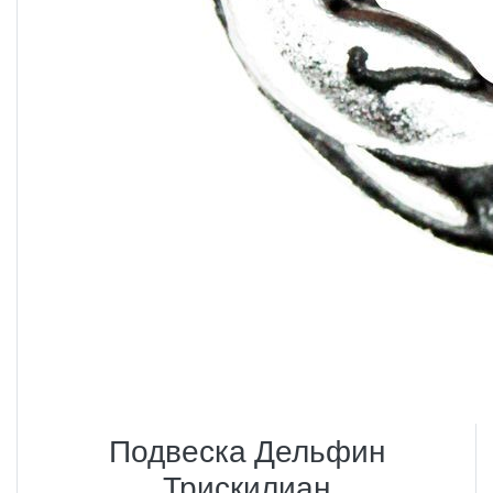
Подвеска Дельфин
Трискилиан