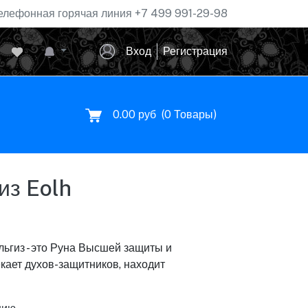
елефонная горячая линия
+7 499 991-29-98
Вход
Регистрация
0.00 руб
(
0
Товары)
из Eolh
льгиз - это Руна Высшей защиты и
екает духов-защитников, находит