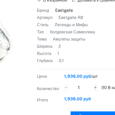
В избранное
Добавить к сравне
Бренд
Eastgate
Артикул
Eastgate-R8
Стиль
Легенды и Мифы
Тип
Колдовская Символика
Тема
Амулеты защиты
Ширина
2
Высота
1
Глубина
0.1
Цена
1,936.00 руб
/шт
(
10
В н
Количество
1,936.00 руб
Итого