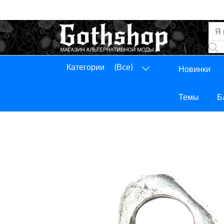
Категории
(Все)
Новинки
Панель управления
Выход
Темы
Б