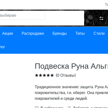
Т
Акции
Распродажи
Бренды
Типы
Стили
лог
Подвеска Руна Альг
(0 Отзывы)
Традиционное значение: защита. Руна А
покровительства, т.е. оберег. Она привл
покровителей и среди людей.