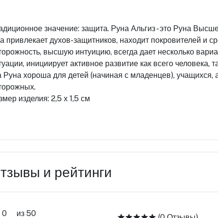
адиционное значение: защита. Руна Альгиз - это Руна Высшей
а привлекает духов-защитников, находит покровителей и с
торожность, высшую интуицию, всегда дает несколько вари
туации, инициирует активное развитие как всего человека, 
а Руна хороша для детей (начиная с младенцев), учащихся, 
торожных.
змер изделия: 2,5 х 1,5 см
тзывы и рейтинги
0
из 50
(0 Отзывы)