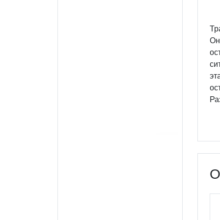
Тр
Он
ос
си
эт
ос
Ра
О