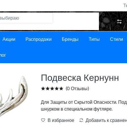
Т
Акции
Распродажи
Бренды
Типы
Стили
лог
Подвеска Кернунн
(0 Отзывы)
Для Защиты от Скрытой Опасности. Под
шнурком в специальном футляре.
В избранное
Добавить к сравне