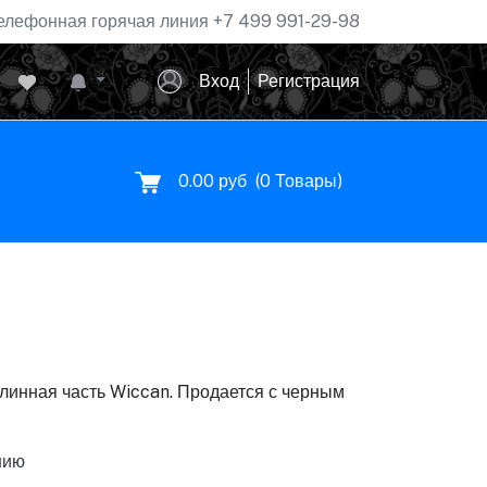
елефонная горячая линия
+7 499 991-29-98
Вход
Регистрация
0.00 руб
(
0
Товары)
линная часть Wiccan. Продается с черным
нию