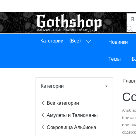
Категории
(Все)
Новинки
Панель управления
Выход
Темы
Б
Глав
Категории
Со
Все категории
Альбио
Амулеты и Талисманы
британ
прошла
Сокровища Альбиона
содерж