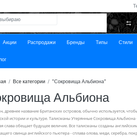
Т
Акции
Распродажи
Бренды
Типы
Стили
лог
ная
Все категории
"Сокровища Альбиона"
кровища Альбиона
н, древнее название Британских островов, обычно используется, чтобы 
ской истории и культуре. Талисманы Утерянные Сокровища Альбиона -
я слава обещает будущее величие. Все талисманы созданы английски
ащего свинца английского пьютера - сплава олова, меди, серебра, п