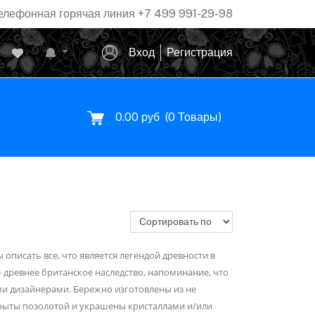
елефонная горячая линия
+7 499 991-29-98
Вход
Регистрация
0.00 руб
(
0
Товары)
описать все, что является легендой древности в
 древнее британское наследство, напоминание, что
ми дизайнерами. Бережно изготовлены из не
окрыты позолотой и украшены кристаллами и/или