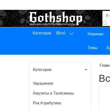
Категории
(Все)
Новинки
Панель управления
Выход
Темы
Б
Глав
Категории
Вс
Украшения
Амулеты и Талисманы
Рок Атрибутика