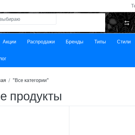
Т
Акции
Распродажи
Бренды
Типы
Стили
лог
ная
"Все категории"
е продукты